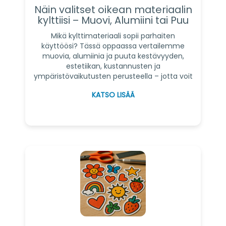
Näin valitset oikean materiaalin
kylttiisi – Muovi, Alumiini tai Puu
Mikä kylttimateriaali sopii parhaiten
käyttöösi? Tässä oppaassa vertailemme
muovia, alumiinia ja puuta kestävyyden,
estetiikan, kustannusten ja
ympäristövaikutusten perusteella – jotta voit
tehdä parhaan mahdollisen valinnan.
KATSO LISÄÄ