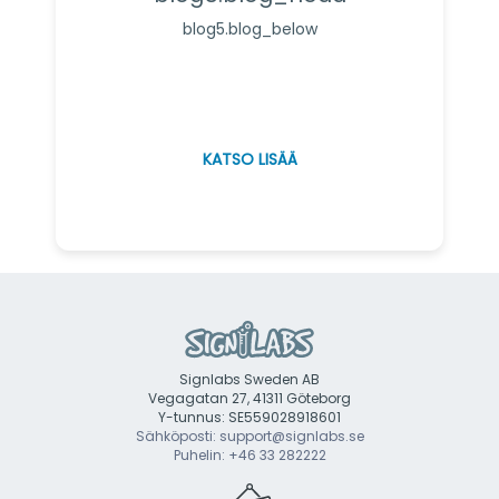
blog5.blog_below
KATSO LISÄÄ
Signlabs Sweden AB
Vegagatan 27, 41311 Göteborg
Y-tunnus: SE559028918601
Sähköposti: support@signlabs.se
Puhelin: +46 33 282222