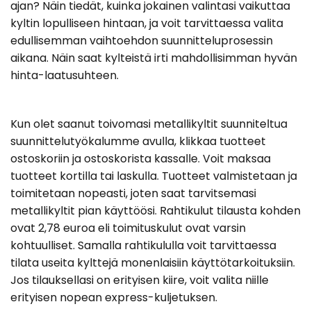
ajan? Näin tiedät, kuinka jokainen valintasi vaikuttaa
kyltin lopulliseen hintaan, ja voit tarvittaessa valita
edullisemman vaihtoehdon suunnitteluprosessin
aikana. Näin saat kylteistä irti mahdollisimman hyvän
hinta-laatusuhteen.
Kun olet saanut toivomasi metallikyltit suunniteltua
suunnittelutyökalumme avulla, klikkaa tuotteet
ostoskoriin ja ostoskorista kassalle. Voit maksaa
tuotteet kortilla tai laskulla. Tuotteet valmistetaan ja
toimitetaan nopeasti, joten saat tarvitsemasi
metallikyltit pian käyttöösi. Rahtikulut tilausta kohden
ovat 2,78 euroa eli toimituskulut ovat varsin
kohtuulliset. Samalla rahtikululla voit tarvittaessa
tilata useita kylttejä monenlaisiin käyttötarkoituksiin.
Jos tilauksellasi on erityisen kiire, voit valita niille
erityisen nopean express-kuljetuksen.