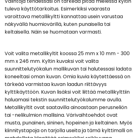
Valintoja tehdessäsi on tärkeää pitää mielessä kyltin
tuleva käyttötarkoitus. Esimerkiksi vaarasta
varoittava metallikyltti kannattaa usein varustaa
näkyvällä huomiovärillä, kuten punaisella tai
keltaisella. Näin se huomataan varmasti.
Voit valita metallikyltit koossa 25 mm x 10 mm - 300
mm x 246 mm. Kyltin kuvaksi voit valita
suunnittelutyökalun mallikuvan tai halutessasi ladata
koneeltasi oman kuvan. Omia kuvia käytettäessä on
tärkeää varmistaa kuvan laadun riittävyys
kylttikäyttöön. Kuvan lisäksi voit liittää metallikylttiin
haluamasi tekstin suunnittelutyökalumme avulla.
Metallikyltit ovat saatavilla ainoastaan perusneliön
tai -nelikulmion mallisina. Värivaihtoehdot ovat
musta, punainen, sininen, hopeinen ja keltainen. Myös
kiinnitystapoja on tarjolla useita ja tämä kylttimalli on