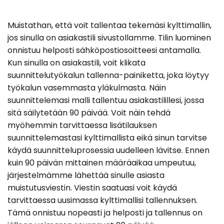
Muistathan, että voit tallentaa tekemäsi kylttimallin,
jos sinulla on asiakastili sivustollamme. Tilin luominen
onnistuu helposti sähköpostiosoitteesi antamalla.
Kun sinulla on asiakastili, voit klikata
suunnittelutyökalun tallenna-painiketta, joka löytyy
työkalun vasemmasta yläkulmasta. Näin
suunnittelemasi malli tallentuu asiakastilillesi, jossa
sitä säilytetään 90 päivää. Voit näin tehdä
myöhemmin tarvittaessa lisätilauksen
suunnittelemastasi kylttimallista eikä sinun tarvitse
käydä suunnitteluprosessia uudelleen lävitse. Ennen
kuin 90 päivän mittainen määräaikaa umpeutuu,
järjestelmämme lähettää sinulle asiasta
muistutusviestin. Viestin saatuasi voit käydä
tarvittaessa uusimassa kylttimallisi tallennuksen.
Tämä onnistuu nopeasti ja helposti ja tallennus on