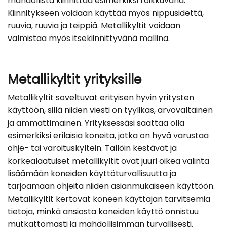
mahdollista kiinnittää esimerkiksi roikkuvana.
Kiinnitykseen voidaan käyttää myös nippusidettä,
ruuvia, ruuvia ja teippiä. Metallikyltit voidaan
valmistaa myös itsekiinnittyvänä mallina.
Metallikyltit yrityksille
Metallikyltit soveltuvat erityisen hyvin yritysten
käyttöön, sillä niiden viesti on tyylikäs, arvovaltainen
ja ammattimainen. Yrityksessäsi saattaa olla
esimerkiksi erilaisia koneita, jotka on hyvä varustaa
ohje- tai varoituskyltein. Tällöin kestävät ja
korkealaatuiset metallikyltit ovat juuri oikea valinta
lisäämään koneiden käyttöturvallisuutta ja
tarjoamaan ohjeita niiden asianmukaiseen käyttöön.
Metallikyltit kertovat koneen käyttäjän tarvitsemia
tietoja, minkä ansiosta koneiden käyttö onnistuu
mutkattomasti ja mahdollisimman turvallisesti.