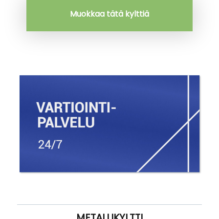
Muokkaa tätä kylttiä
METALLIKYLTTI