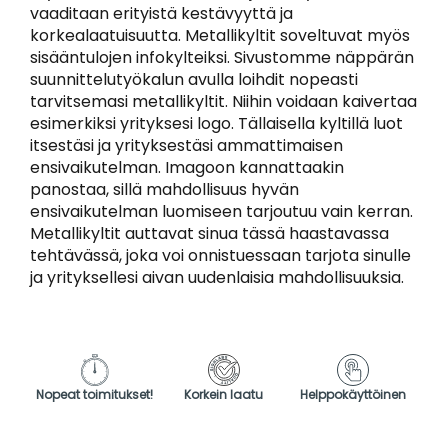
vaaditaan erityistä kestävyyttä ja
korkealaatuisuutta. Metallikyltit soveltuvat myös
sisääntulojen infokylteiksi. Sivustomme näppärän
suunnittelutyökalun avulla loihdit nopeasti
tarvitsemasi metallikyltit. Niihin voidaan kaivertaa
esimerkiksi yrityksesi logo. Tällaisella kyltillä luot
itsestäsi ja yrityksestäsi ammattimaisen
ensivaikutelman. Imagoon kannattaakin
panostaa, sillä mahdollisuus hyvän
ensivaikutelman luomiseen tarjoutuu vain kerran.
Metallikyltit auttavat sinua tässä haastavassa
tehtävässä, joka voi onnistuessaan tarjota sinulle
ja yrityksellesi aivan uudenlaisia mahdollisuuksia.
Nopeat toimitukset!
Korkein laatu
Helppokäyttöinen