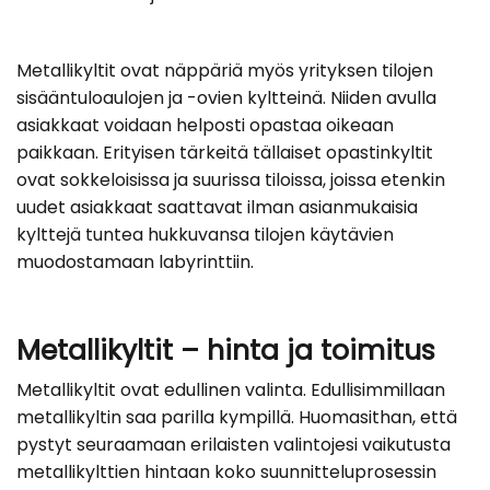
Metallikyltit ovat näppäriä myös yrityksen tilojen
sisääntuloaulojen ja -ovien kyltteinä. Niiden avulla
asiakkaat voidaan helposti opastaa oikeaan
paikkaan. Erityisen tärkeitä tällaiset opastinkyltit
ovat sokkeloisissa ja suurissa tiloissa, joissa etenkin
uudet asiakkaat saattavat ilman asianmukaisia
kylttejä tuntea hukkuvansa tilojen käytävien
muodostamaan labyrinttiin.
Metallikyltit – hinta ja toimitus
Metallikyltit ovat edullinen valinta. Edullisimmillaan
metallikyltin saa parilla kympillä. Huomasithan, että
pystyt seuraamaan erilaisten valintojesi vaikutusta
metallikylttien hintaan koko suunnitteluprosessin