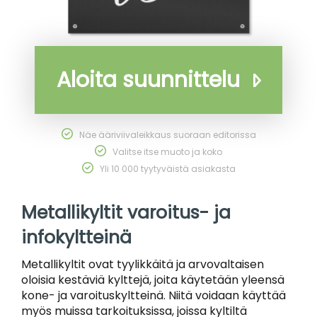
Aloita suunnittelu
Näe ääriviivaleikkaus suoraan editorissa
Valitse itse muoto ja koko
Yli 10 000 tyytyväistä asiakasta
Metallikyltit varoitus- ja
infokyltteinä
Metallikyltit ovat tyylikkäitä ja arvovaltaisen
oloisia kestäviä kylttejä, joita käytetään yleensä
kone- ja varoituskyltteinä. Niitä voidaan käyttää
myös muissa tarkoituksissa, joissa kyltiltä