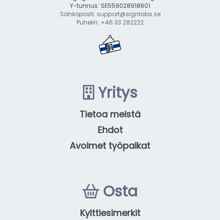
Y-tunnus: SE559028918601
Sähköposti: support@signlabs.se
Puhelin: +46 33 282222
Yritys
Tietoa meistä
Ehdot
Avoimet työpaikat
Osta
Kylttiesimerkit