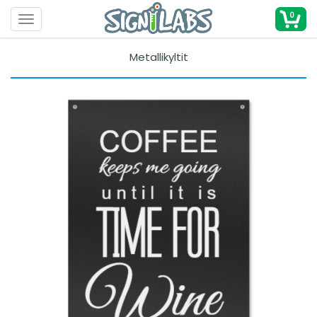
0
Toggle navigation
Metallikyltit