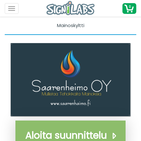
0
Toggle navigation
Mainoskyltti
Aloita suunnittelu