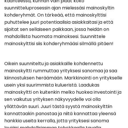
käänteessä, kunhan vain pidät koko
suunnitteluprosessin ajan mielessäsi mainoskyltin
kohderyhmät. On tärkeää, että mainoskylttisi
puhuttelee juuri potentiaalisia asiakkaitasi ja että
sijoitat sen sellaiseen paikkaan, jossa heidän on
mahdollista huomata mainoksesi. Suunnittele
mainoskylttisi siis kohderyhmääsi silmällä pitäen!
Oikein suunniteltu ja asiakkaille kohdennettu
mainoskyltti rummuttaa yrityksesi sanomaa ja saa
kiinnostuksen heräämään. Markkinointi on yritykselle
usein yksi suurimmista kulueristä. Laadukas
mainoskyltti on kuitenkin melko huokea investointi ja
sen vaikutus yrityksen näkyvyydelle voi olla
yllättävän suuri. Juuri tästä syystä mainoskylttiin
kannattaakin panostaa ja niitä kannattaa yleensä
hankkia useita kerralla, jotta yrityksesi sanoma
leviäisi mahdollisimman tehokkaalla tavalla.