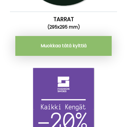
TARRAT
(295x295 mm)
Muokkaa tätä kylttiä