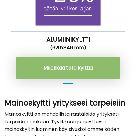
ALUMIINIKYLTTI
(620x846 mm)
Muokkaa tätä kylttiä
Mainoskyltti yrityksesi tarpeisiin
Mainoskyltti on mahdollista räätälöidä yrityksesi
tarpeiden mukaan. Tyylikkään ja näyttävän
mainoskyltin luominen käy sivustollamme käden