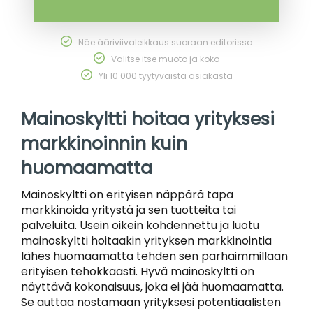
Näe ääriviivaleikkaus suoraan editorissa
Valitse itse muoto ja koko
Yli 10 000 tyytyväistä asiakasta
Mainoskyltti hoitaa yrityksesi
markkinoinnin kuin
huomaamatta
Mainoskyltti on erityisen näppärä tapa
markkinoida yritystä ja sen tuotteita tai
palveluita. Usein oikein kohdennettu ja luotu
mainoskyltti hoitaakin yrityksen markkinointia
lähes huomaamatta tehden sen parhaimmillaan
erityisen tehokkaasti. Hyvä mainoskyltti on
näyttävä kokonaisuus, joka ei jää huomaamatta.
Se auttaa nostamaan yrityksesi potentiaalisten