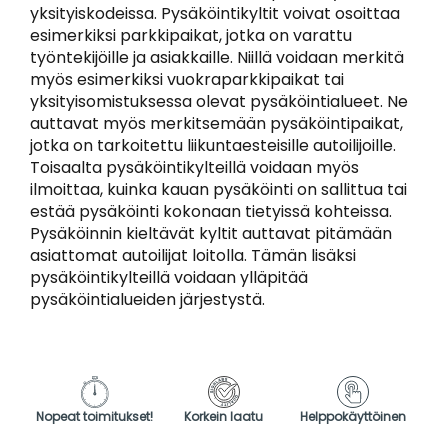
yksityiskodeissa. Pysäköintikyltit voivat osoittaa
esimerkiksi parkkipaikat, jotka on varattu
työntekijöille ja asiakkaille. Niillä voidaan merkitä
myös esimerkiksi vuokraparkkipaikat tai
yksityisomistuksessa olevat pysäköintialueet. Ne
auttavat myös merkitsemään pysäköintipaikat,
jotka on tarkoitettu liikuntaesteisille autoilijoille.
Toisaalta pysäköintikylteillä voidaan myös
ilmoittaa, kuinka kauan pysäköinti on sallittua tai
estää pysäköinti kokonaan tietyissä kohteissa.
Pysäköinnin kieltävät kyltit auttavat pitämään
asiattomat autoilijat loitolla. Tämän lisäksi
pysäköintikylteillä voidaan ylläpitää
pysäköintialueiden järjestystä.
Nopeat toimitukset!
Korkein laatu
Helppokäyttöinen