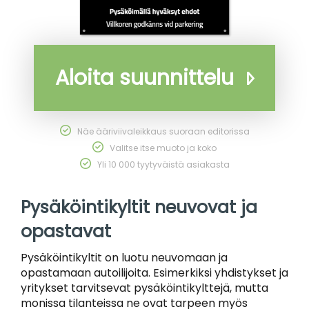
Aloita suunnittelu
Näe ääriviivaleikkaus suoraan editorissa
Valitse itse muoto ja koko
Yli 10 000 tyytyväistä asiakasta
Pysäköintikyltit neuvovat ja
opastavat
Pysäköintikyltit on luotu neuvomaan ja
opastamaan autoilijoita. Esimerkiksi yhdistykset ja
yritykset tarvitsevat pysäköintikylttejä, mutta
monissa tilanteissa ne ovat tarpeen myös