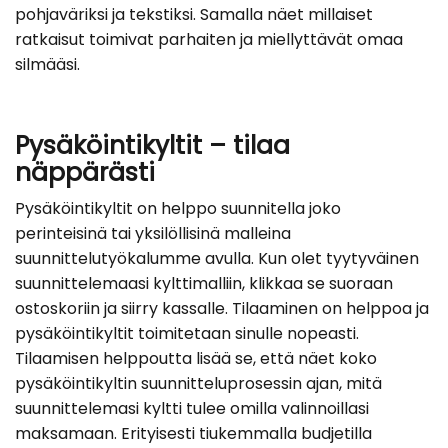
pohjaväriksi ja tekstiksi. Samalla näet millaiset
ratkaisut toimivat parhaiten ja miellyttävät omaa
silmääsi.
Pysäköintikyltit – tilaa
näppärästi
Pysäköintikyltit on helppo suunnitella joko
perinteisinä tai yksilöllisinä malleina
suunnittelutyökalumme avulla. Kun olet tyytyväinen
suunnittelemaasi kylttimalliin, klikkaa se suoraan
ostoskoriin ja siirry kassalle. Tilaaminen on helppoa ja
pysäköintikyltit toimitetaan sinulle nopeasti.
Tilaamisen helppoutta lisää se, että näet koko
pysäköintikyltin suunnitteluprosessin ajan, mitä
suunnittelemasi kyltti tulee omilla valinnoillasi
maksamaan. Erityisesti tiukemmalla budjetilla