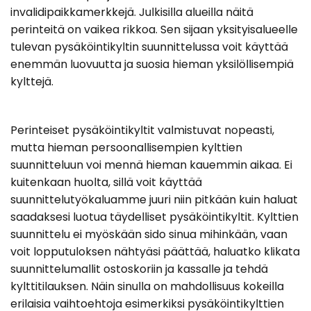
invalidipaikkamerkkejä. Julkisilla alueilla näitä
perinteitä on vaikea rikkoa. Sen sijaan yksityisalueelle
tulevan pysäköintikyltin suunnittelussa voit käyttää
enemmän luovuutta ja suosia hieman yksilöllisempiä
kylttejä.
Perinteiset pysäköintikyltit valmistuvat nopeasti,
mutta hieman persoonallisempien kylttien
suunnitteluun voi mennä hieman kauemmin aikaa. Ei
kuitenkaan huolta, sillä voit käyttää
suunnittelutyökaluamme juuri niin pitkään kuin haluat
saadaksesi luotua täydelliset pysäköintikyltit. Kylttien
suunnittelu ei myöskään sido sinua mihinkään, vaan
voit lopputuloksen nähtyäsi päättää, haluatko klikata
suunnittelumallit ostoskoriin ja kassalle ja tehdä
kylttitilauksen. Näin sinulla on mahdollisuus kokeilla
erilaisia vaihtoehtoja esimerkiksi pysäköintikylttien