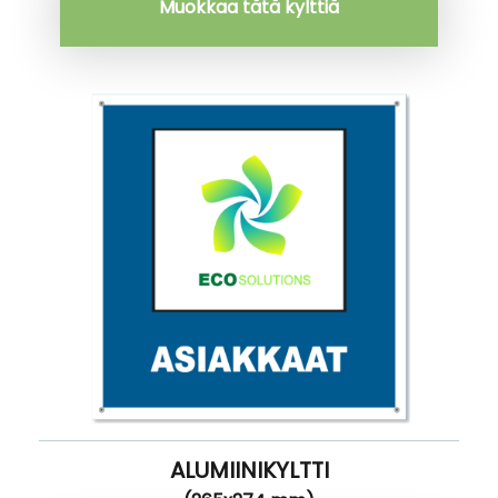
Muokkaa tätä kylttiä
ALUMIINIKYLTTI