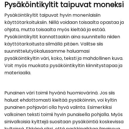
Pysäköintikyltit taipuvat moneksi
Pysäköintikyltit taipuvat hyvin monenlaisiin
käyttötarkoituksiin. Niillä voidaan toisaalta opastaa ja
ohjata, mutta toisaalta myös kieltää ja estää.
Pysäköintikyltit kannattaakin aina suunnitella niiden
käyttötarkoitusta silmällä pitäen. Valitse siis
suunnittelutyökalussamme haluamasi
pysäköintikyltin väri, koko, teksti ja mahdollinen kuva.
Voit myös muokata pysäköintikyltin kiinnitystapaa ja
materiaalia.
Punainen väri toimii hyvänä huomiovärinä. Jos siis
haluat ehdottomasti kieltää pysäköinnin, voi kyltin
punainen pohjaväri olla hyvä valinta. Esimerkiksi
valkoinen teksti toimii hyvin punaisella pohjalla. Myös
sinivalkoisia kylttejä suositaan pysäköintiä koskevissa
kylteissä. Ehkäpä siksi, että parkkipaikkaa ilmaiseva