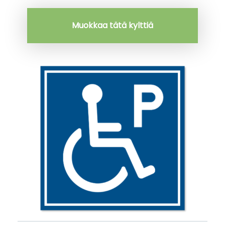
Muokkaa tätä kylttiä