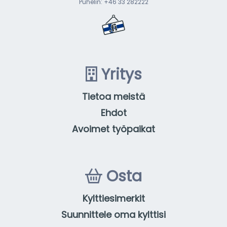
Puhelin: +46 33 282222
Yritys
Tietoa meistä
Ehdot
Avoimet työpaikat
Osta
Kylttiesimerkit
Suunnittele oma kylttisi