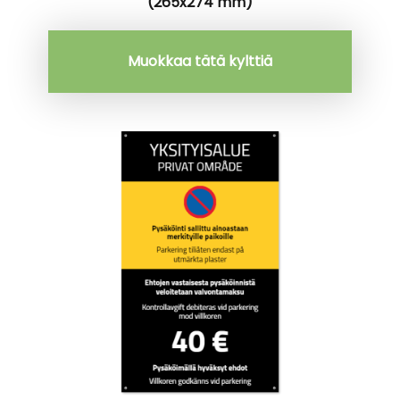
(265x274 mm)
Muokkaa tätä kylttiä