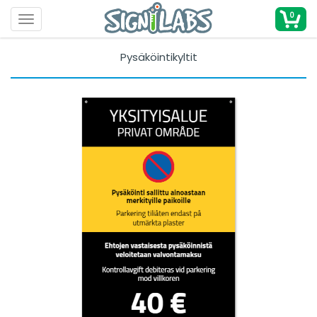
0
Toggle navigation
Pysäköintikyltit