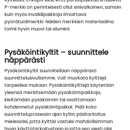
P-merkki on perinteisesti ollut sinivalkoinen, samoin
kuin myös invalidipaikkoja ilmoittava
pyörätuolimerkki. Näiden merkkien materiaalina
toimii hyvin muovi tai alumiini.
Pysäköintikyltit – suunnittele
näppärästi
Pysäköintikyltit suunnitellaan näppärästi
suunnittelusivullamme. Voit muokata kylttejä
tarpeidesi mukaan. Pysäköintikylttejä käytetään
yleensä merkitsemään pysäköintipaikkoja,
kieltämään pysäköinnin tai osoittamaan
kohdennetut pysäköintipaikat. Pidä koko
suunnitteluprosessin ajan kyltin päätarkoitus
mielessäsi, jotta kylttisi vastaisi mahdollisimman
hyvin käyttötarkoitustaan ja jotta sen viesti olisi