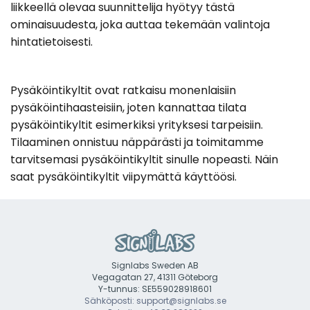
liikkeellä olevaa suunnittelija hyötyy tästä
ominaisuudesta, joka auttaa tekemään valintoja
hintatietoisesti.
Pysäköintikyltit ovat ratkaisu monenlaisiin
pysäköintihaasteisiin, joten kannattaa tilata
pysäköintikyltit esimerkiksi yrityksesi tarpeisiin.
Tilaaminen onnistuu näppärästi ja toimitamme
tarvitsemasi pysäköintikyltit sinulle nopeasti. Näin
saat pysäköintikyltit viipymättä käyttöösi.
Signlabs Sweden AB
Vegagatan 27, 41311 Göteborg
Y-tunnus: SE559028918601
Sähköposti: support@signlabs.se