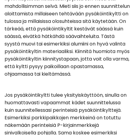
mahdollisimman selvä. Mieti siis jo ennen suunnittelun
aloittamista millaiseen tehtävään pysäköintikyltti on
tulossa ja millaisissa olosuhteissa sitä käytetään. On
tärkeää, että pysäköintikyltit kestävät säässä kuin
säässä, eivätkä hätkähdä säävaihteluita. Tästä
syystä muovi tai esimerkiksi alumiini on hyvä valinta
pysäköintikyltin materiaaliksi. Kiinnitä huomiota myös
pysäköintikyltin kiinnitystapaan, jotta voit olla varma,
että kyltti pysyy paikoillaan opastamassa,
ohjaamassa tai kieltämässä.
Jos pysäköintikyltti tulee yksityiskäyttöön, sinulla on
huomattavasti vapaammat kädet suunnittelussa
kuin suunnitellessasi perinteisiä pysäköintikylttejä.
Esimerkiksi parkkipaikkojen merkkeinä on totuttu
näkemään perinteisiä P-kirjainmerkkejä
sinivalkoisella pohjalla. Sama koskee esimerkiksi